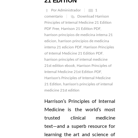
21 EDITION
Por Administrador
1
comentario
Download Harrison
Principles of Internal Medicine 21 Edition
PDF Free
,
Harrison 21 Edition PDF
,
harrison principios de medicina interna 21
edicion
,
harrison principios de medicina
interna 21 edicion PDF
,
Harrison Principles
of Internal Medicine 21 Edition PDF
,
harrison principles of internal medicine
21st edition ebook
,
Harrison Principles of
Internal Medicine 21st Edition PDF
,
Harrison's Principles of Internal Medicine
21 Edition
,
harrison's principles of internal
medicine 21st edition
Harrison’s Principles of Internal
Medicine is the world’s most
trusted clinical medicine
text―and a superb resource for
learning the art and science of