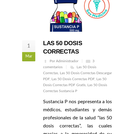
LAS 50 DOSIS
1
CORRECTAS
Mar
Por Administrador
3
comentarios
Las 50 Dosis
Correctas
,
Las 50 Dosis Correctas Descargar
PDF
,
Las 50 Dosis Correctas PDF
,
Las 50
Dosis Correctas PDF Gratis
,
Las 50 Dosis
Correctas Sustancia P
Sustancia P nos pepresenta a los
médicos, estudiantes y demás
profesionales de la salud “las 50
dosis correctas”, las cuales
gracias a la generosidad de su