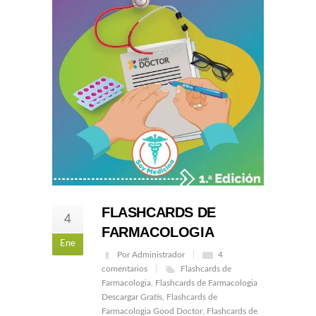
FLASHCARDS DE
4
FARMACOLOGIA
Ene
Por Administrador
4
comentarios
Flashcards de
Farmacologia
,
Flashcards de Farmacologia
Descargar Gratis
,
Flashcards de
Farmacologia Good Doctor
,
Flashcards de