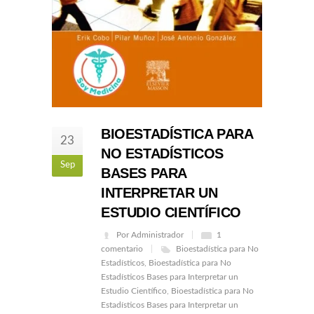
BIOESTADÍSTICA PARA
23
NO ESTADÍSTICOS
Sep
BASES PARA
INTERPRETAR UN
ESTUDIO CIENTÍFICO
Por Administrador
1
comentario
Bioestadística para No
Estadísticos
,
Bioestadística para No
Estadísticos Bases para Interpretar un
Estudio Científico
,
Bioestadística para No
Estadísticos Bases para Interpretar un