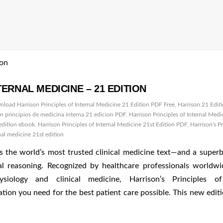
ERNAL MEDICINE – 21 EDITION
load Harrison Principles of Internal Medicine 21 Edition PDF Free
,
Harrison 21 Edit
on principios de medicina interna 21 edicion PDF
,
Harrison Principles of Internal Medi
 edition ebook
,
Harrison Principles of Internal Medicine 21st Edition PDF
,
Harrison's Pr
rnal medicine 21st edition
 is the world’s most trusted clinical medicine text―and a super
cal reasoning. Recognized by healthcare professionals worldw
siology and clinical medicine, Harrison’s Principles of
ion you need for the best patient care possible. This new editio