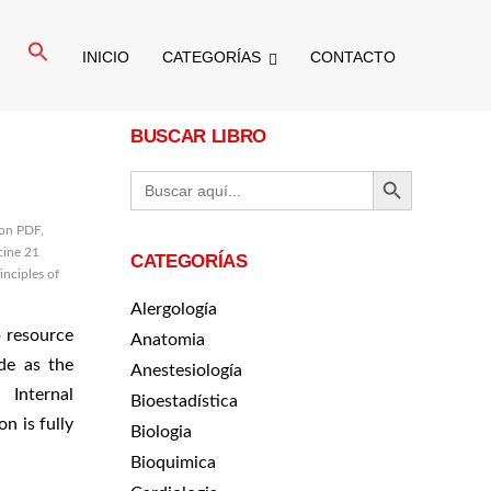
Buscar:
INICIO
CATEGORÍAS
CONTACTO
BUSCAR LIBRO
BOTÓN DE BÚ
Buscar:
ion PDF
,
cine 21
CATEGORÍAS
inciples of
Alergología
b resource
Anatomia
ide as the
Anestesiología
 Internal
Bioestadística
n is fully
Biologia
Bioquimica