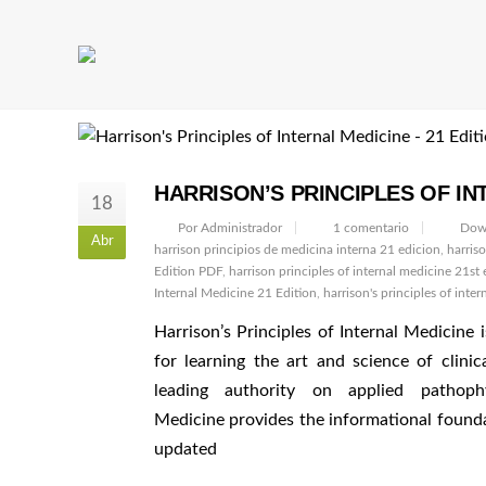
Buscar:
HARRISON’S PRINCIPLES OF INT
18
Por Administrador
1 comentario
Down
Abr
harrison principios de medicina interna 21 edicion
,
harris
Edition PDF
,
harrison principles of internal medicine 21st
Internal Medicine 21 Edition
,
harrison's principles of inte
Harrison’s Principles of Internal Medicine
for learning the art and science of clini
leading authority on applied pathophy
Medicine provides the informational foundat
updated