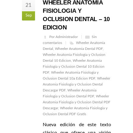
WHEELER ANATOMIA
21
FISIOLOGIA Y
Sep
OCLUSION DENTAL – 10
EDICION
Por Administrador
Sin
comentarios
Wheeler Anatomia
Dental
,
Wheeler Anatomia Dental PDF
,
Wheeler Anatomia Fisiologia y Oclusion
Dental 10 Edicion
,
Wheeler Anatomia
Fisiologia y Oclusion Dental 10 Edicion
PDF
,
Wheeler Anatomia Fisiologia y
Oclusion Dental 10a Edicion PDF
,
Wheeler
Anatomia Fisiologia y Oclusion Dental
Descargar PDF
,
Wheeler Anatomia
Fisiologia y Oclusion Dental PDF
,
Wheeler
Anatomia Fisiologia y Oclusion Dental PDF
Descargar
,
Wheeler Anatomia Fisiologia y
Oclusion Dental PDF Gratis
Nueva edición de este texto
clásico que ofrece una visión