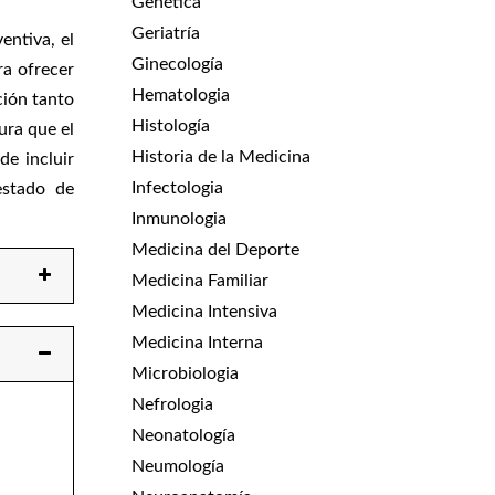
Genética
Geriatría
entiva, el
Ginecología
ra ofrecer
Hematologia
ción tanto
Histología
ura que el
Historia de la Medicina
de incluir
Infectologia
estado de
Inmunologia
Medicina del Deporte
Medicina Familiar
Medicina Intensiva
Medicina Interna
Microbiologia
Nefrologia
Neonatología
Neumología