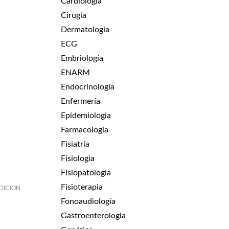
Cardiologia
Cirugia
Dermatologia
ECG
Embriología
ENARM
Endocrinología
Enfermería
Epidemiologia
Farmacologia
Fisiatría
Fisiologia
Fisiopatología
Fisioterapia
DICION
Fonoaudiología
Gastroenterologia