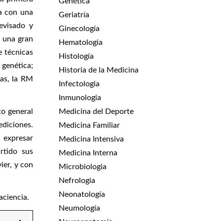
Genética
ca con una
Geriatría
revisado y
Ginecología
o una gran
Hematologia
e técnicas
Histología
 genética;
Historia de la Medicina
as, la RM
Infectologia
Inmunologia
Medicina del Deporte
to general
ediciones.
Medicina Familiar
 expresar
Medicina Intensiva
rtido sus
Medicina Interna
ier, y con
Microbiologia
Nefrologia
Neonatología
aciencia.
Neumología