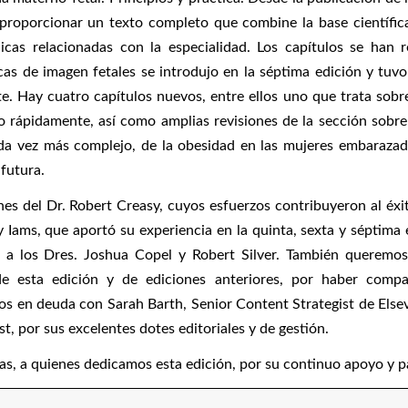
o proporcionar un texto completo que combine la base científi
icas relacionadas con la especialidad. Los capítulos se han 
cas de imagen fetales se introdujo en la séptima edición y tuv
e. Hay cuatro capítulos nuevos, entre ellos uno que trata sobr
rápidamente, así como amplias revisiones de la sección sobre
da vez más complejo, de la obesidad en las mujeres embarazad
futura.
es del Dr. Robert Creasy, cuyos esfuerzos contribuyeron al éxi
ay Iams, que aportó su experiencia en la quinta, sexta y séptima 
l a los Dres. Joshua Copel y Robert Silver. También queremos
e esta edición y de ediciones anteriores, por haber compa
s en deuda con Sarah Barth, Senior Content Strategist de Elsev
, por sus excelentes dotes editoriales y de gestión.
sas, a quienes dedicamos esta edición, por su continuo apoyo y p