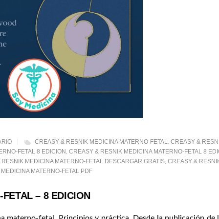
ARIO
CREASY & RESNIK MEDICINA MATERNO-FETAL
CREASY & RESN
,
ERNO-FETAL 8 EDICION
CREASY & RESNIK MEDICINA MATERNO-FETAL 8 EDI
,
 RESNIK MEDICINA MATERNO-FETAL DESCARGAR GRATIS
CREASY & RESNI
,
MEDICINA MATERNO-FETAL PDF
,
FETAL – 8 EDICION
a materno-fetal. Principios y práctica.
Desde la publicación de 