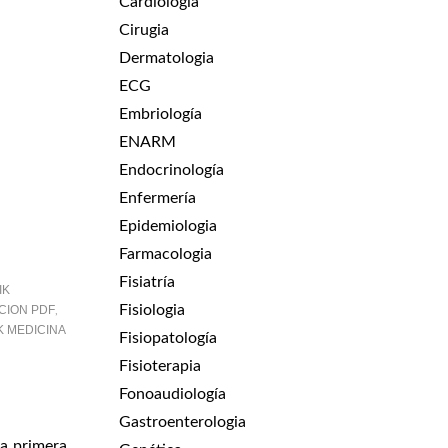
Cardiologia
Cirugia
Dermatologia
ECG
Embriología
ENARM
Endocrinología
Enfermería
Epidemiologia
Farmacologia
Fisiatría
IK
Fisiologia
CION PDF
,
K MEDICINA
Fisiopatología
Fisioterapia
Fonoaudiología
Gastroenterologia
la primera